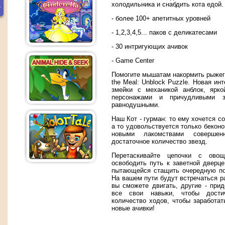
холодильника и снабдить кота едой.
- более 100+ апетитных уровней
- 1,2,3,4,5... паков с деликатесами
- 30 интригующих ачивок
- Game Center
Помогите мышатам накормить рыжего
the Meal: Unblock Puzzle. Новая ин
змейки с механикой анблок, ярко
персонажами и причудливыми з
равнодушными.
Наш Кот - гурман: то ему хочется с
а то удовольствуется только беконо
новыми лакомствами соверше
достаточное количество звезд.
Перетаскивайте цепочки с ово
освободить путь к заветной дверц
пытающейся стащить очередную по
На вашем пути будут встречаться р
вы сможете двигать, другие - при
все свои навыки, чтобы дост
количество ходов, чтобы заработа
новые ачивки!