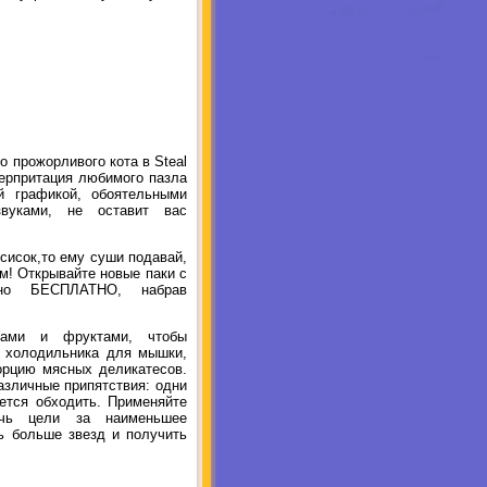
 прожорливого кота в Steal
терпритация любимого пазла
й графикой, обоятельными
вуками, не оставит вас
осисок,то ему суши подавай,
м! Открывайте новые паки с
нно БЕСПЛАТНО, набрав
щами и фруктами, чтобы
е холодильника для мышки,
рцию мясных деликатесов.
азличные припятствия: одни
дется обходить. Применяйте
ичь цели за наименьшее
ть больше звезд и получить