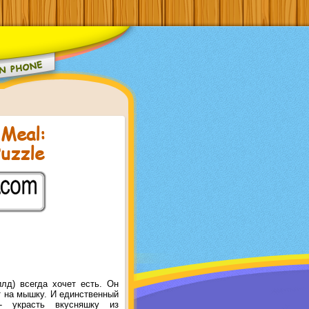
 Meal:
uzzle
лд) всегда хочет есть. Он
т на мышку. И единственный
 украсть вкусняшку из