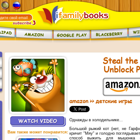
Steal the
Unblock P
amazon
>>
детские игры
Однажды в холодильнике...
Большой рыжий кот (нет, не Гарфи
Вам также может понравится:
кричит "Мяу" и голодно поглядывае
способ выжить для мышонка -