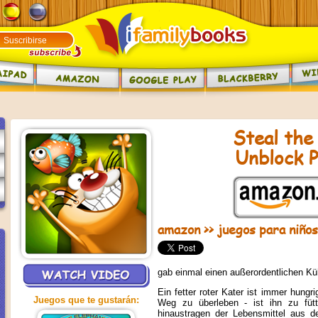
Steal the
Unblock P
amazon
>>
juegos para niños
gab einmal einen außerordentlichen K
Ein fetter roter Kater ist immer hungr
Juegos que te gustarán:
Weg zu überleben - ist ihn zu fütt
hinaustragen der Lebensmittel aus d