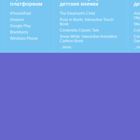
платформам
детские книжки
де
iPhone/iPad
The Elephant's Child
Ani
Obj
Amazon
Puss in Boots: Interactive Touch
Book
Ste
Google Play
Cinderella Classic Tale
Col
Blackberry
Snow White: Interactive Animation
Cle
Windows Phone
Cartoon Book
Ga
...more
...