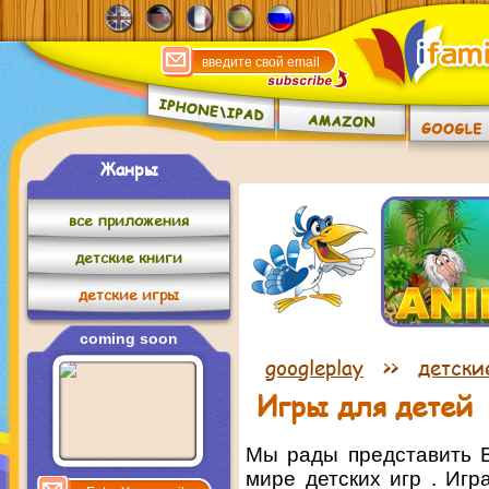
Жанры
все приложения
детские книги
детские игры
coming soon
googleplay
>>
детски
Игры для детей
Мы рады представить 
мире детских игр . Игр