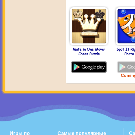
Mate in One Move:
Spot It Ri
Chess Puzzle
Photo 
Comin
Игры по
Самые популярные
С