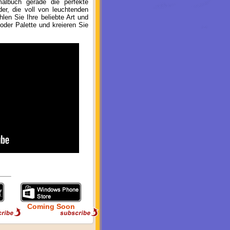
albuch gerade die perfekte
der, die voll von leuchtenden
en Sie Ihre beliebte Art und
oder Palette und kreieren Sie
Coming Soon