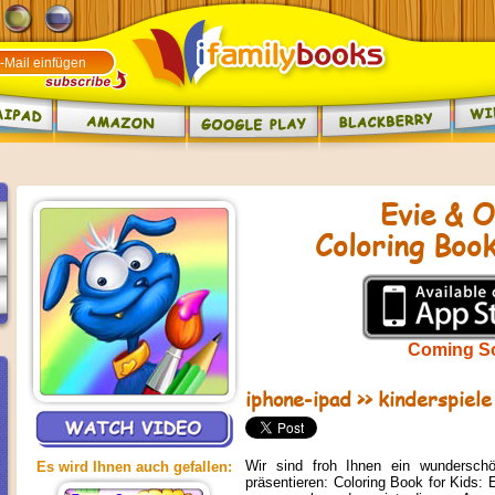
Evie & O
Coloring Book
Coming S
iphone-ipad
>>
kinderspiele
Wir sind froh Ihnen ein wundersch
Es wird Ihnen auch gefallen:
präsentieren: Coloring Book for Kids: 