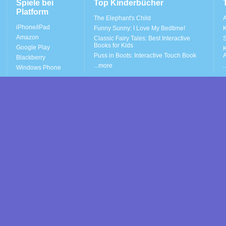
Spiele bei
Top Kinderbücher
Platform
The Elephant's Child
A
iPhone/iPad
Funny Sunny: I Love My Bedtime!
K
Amazon
Classic Fairy Tales: Best Interactive
S
Books for Kids
Google Play
K
Puss in Boots: Interactive Touch Book
A
Blackberry
...more
.
Windows Phone