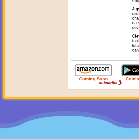
tha
Jig
sli
cha
com
dev
Cle
too
let
can
Coming Soon
Comin