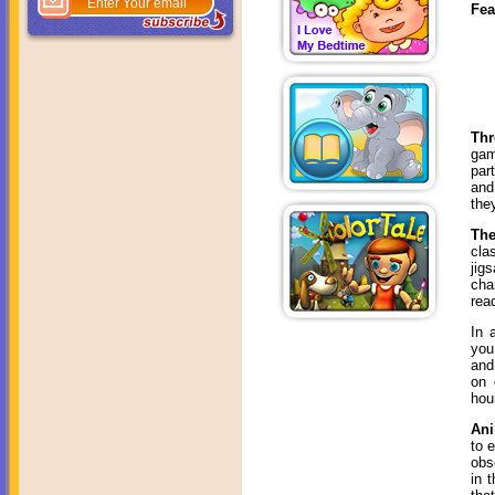
Fea
Thr
gam
par
and
the
The
cla
jig
cha
read
In 
you
and
on 
hour
Ani
to 
obs
in 