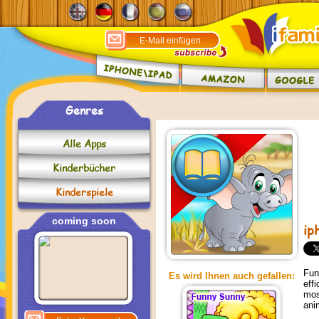
Genres
Alle Apps
Kinderbücher
Kinderspiele
coming soon
ip
Fun
Es wird Ihnen auch gefallen:
eff
mos
ani