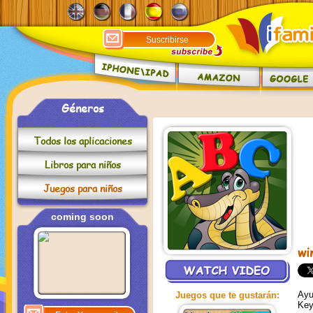
Géneros
Todos los aplicaciones
Libros para niños
Juegos para niños
coming soon
wi
Ayu
Juegos que te gustarán:
Key