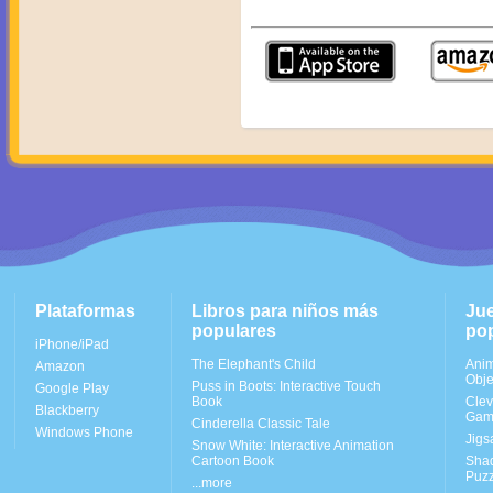
Plataformas
Libros para niños más
Ju
populares
po
iPhone/iPad
The Elephant's Child
Anim
Amazon
Obje
Puss in Boots: Interactive Touch
Google Play
Book
Clev
Blackberry
Gam
Cinderella Classic Tale
Windows Phone
Jigs
Snow White: Interactive Animation
Cartoon Book
Shad
Puzz
...more