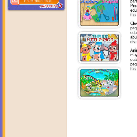
par
Per
edu
tus 
Cle
peq
edu
abu
dive
Ani
muy
cua
peg
tus