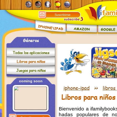
Géneros
Todos los aplicaciones
Libros para niños
Juegos para niños
coming soon
iphone-ipad
>>
libros
Libros para niños
Bienvenido a ifamilyboo
hadas populares de no