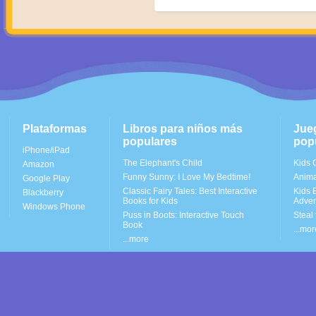
Plataformas
Libros para niños más
Jue
populares
pop
iPhone/iPad
The Elephant's Child
Kids 
Amazon
Funny Sunny: I Love My Bedtime!
Anima
Google Play
Classic Fairy Tales: Best Interactive
Kids 
Blackberry
Books for Kids
Adven
Windows Phone
Puss in Boots: Interactive Touch
Steal
Book
...mor
...more