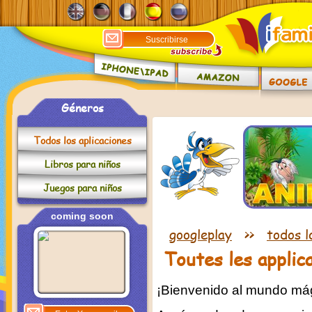
Géneros
Todos los aplicaciones
Libros para niños
Juegos para niños
coming soon
googleplay
>>
todos l
Toutes les applic
¡Bienvenido al mundo mág