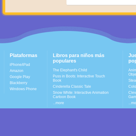
Plataformas
Libros para niños más
Ju
populares
po
iPhone/iPad
The Elephant's Child
Anim
Amazon
Obje
Puss in Boots: Interactive Touch
Google Play
Book
Stea
Blackberry
Cinderella Classic Tale
Colo
Windows Phone
Snow White: Interactive Animation
Clev
Cartoon Book
Gam
...more
...m