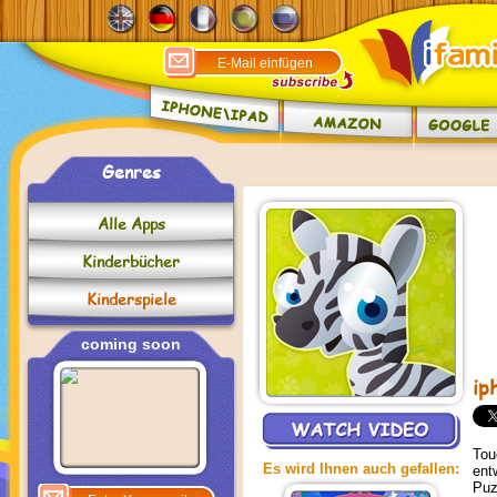
Genres
Alle Apps
Kinderbücher
Kinderspiele
coming soon
ip
Tou
Es wird Ihnen auch gefallen:
ent
Puz