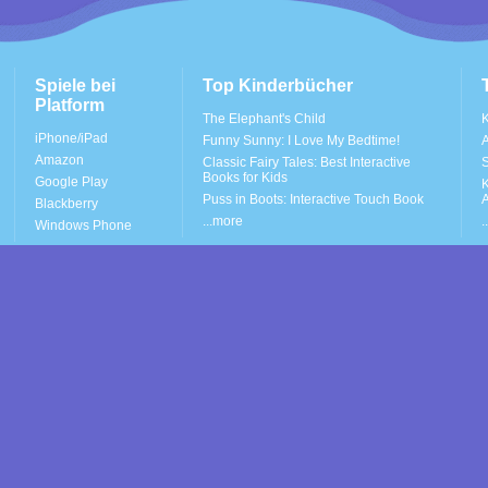
Spiele bei
Top Kinderbücher
Platform
The Elephant's Child
K
iPhone/iPad
Funny Sunny: I Love My Bedtime!
A
Amazon
Classic Fairy Tales: Best Interactive
S
Books for Kids
Google Play
K
Puss in Boots: Interactive Touch Book
A
Blackberry
...more
.
Windows Phone