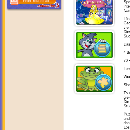
Sp
int
Nam
Lös
Ged
vie
Die
Suc
Das
4 t
70 
Ler
Wun
Sha
Tou
gle
Die
Stü
Puz
und
das
Lös