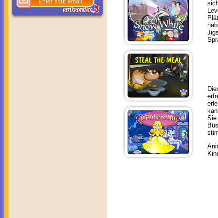
sic
Lev
Plä
hab
Jig
Spr
Die
erf
erl
kan
Sie
Büs
sti
Ani
Kin