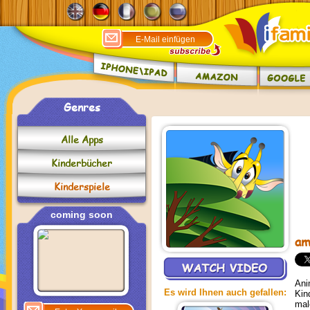
Genres
Alle Apps
Kinderbücher
Kinderspiele
coming soon
am
Ani
Es wird Ihnen auch gefallen:
Kin
mal