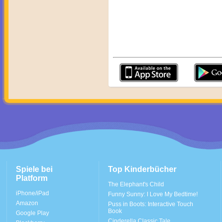
Spiele bei
Top Kinderbücher
Platform
The Elephant's Child
iPhone/iPad
Funny Sunny: I Love My Bedtime!
Amazon
Puss in Boots: Interactive Touch
Book
Google Play
Cinderella Classic Tale