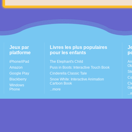
Jeux par
Livres les plus populaires
J
platforme
pour les enfants
p
iPhone/iPad
The Elephant's Child
An
Ob
Amazon
Puss in Boots: Interactive Touch Book
St
Google Play
Cinderella Classic Tale
Co
Blackberry
Snow White: Interactive Animation
Cartoon Book
Cl
Windows
G
Phone
...more
..