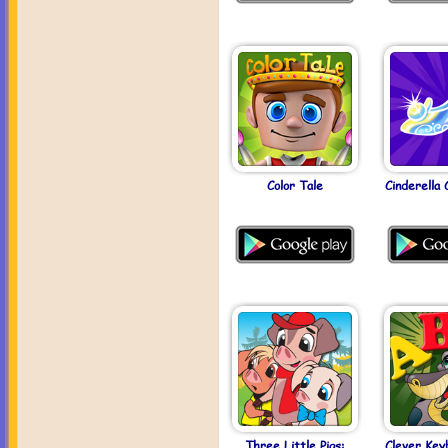
Color Tale
Cinderella 
Three Little Pigs:
Clever Key