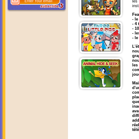
les
ins
Fea
- l
- 4
- 1
- l
- l
L'é
nou
gra
nou
les
com
jou
Mai
d'
com
pla
que
ina
ava
dif
add
rée
tél