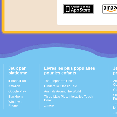
Jeux par
Livres les plus populaires
J
platforme
pour les enfants
p
iPhone/iPad
The Elephant's Child
An
Ob
Amazon
Cinderella Classic Tale
Co
Google Play
Animals Around the World
Sh
Blackberry
Three Little Pigs: Interactive Touch
Pu
Book
Windows
To
Phone
...more
fo
..