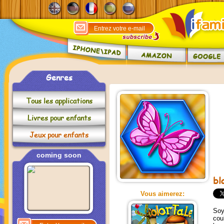
Genres
Tous les applications
Livres pour enfants
Jeux pour enfants
coming soon
bl
Vous aimerez:
Soy
cou