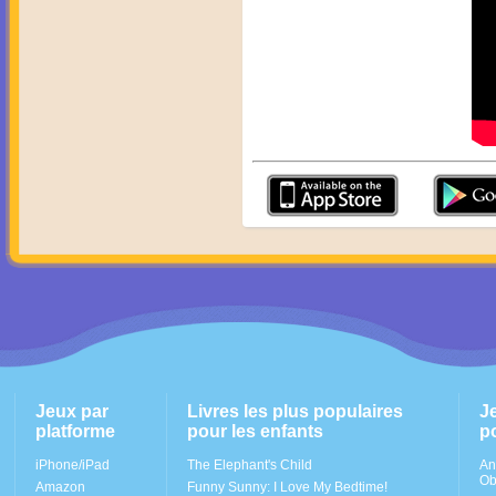
Jeux par
Livres les plus populaires
J
platforme
pour les enfants
p
iPhone/iPad
The Elephant's Child
An
Ob
Amazon
Funny Sunny: I Love My Bedtime!