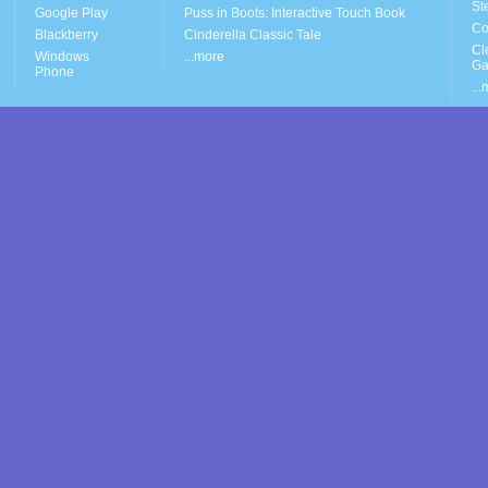
St
Google Play
Puss in Boots: Interactive Touch Book
Co
Blackberry
Cinderella Classic Tale
Cl
Windows
...more
G
Phone
..