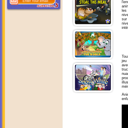
l'e
ani
les
niv
sur
niv
int
Tou
jeu
ave
tru
nua
pro
ill
mém
Ani
enf