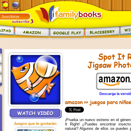
Spot It R
Jigsaw Phot
Descarga la versió
amazon
>>
juegos para niños
¡Prueba un nuevo estreno en el géner
Juegos que te gustarán:
It Right! ¿Puedes encontrar insect
natural? Algunos de ellos se pueden 