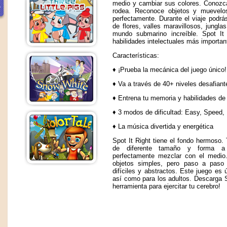
medio y cambiar sus colores. Conozc
rodea. Reconoce objetos y muevelo
perfectamente. Durante el viaje podr
de flores, valles maravillosos, jungla
mundo submarino increíble. Spot It
habilidades intelectuales más importan
Características:
♦ ¡Prueba la mecánica del juego único!
♦ Va a través de 40+ niveles desafiant
♦ Entrena tu memoria y habilidades de 
♦ 3 modos de dificultad: Easy, Speed,
♦ La música divertida y energética
Spot It Right tiene el fondo hermoso. 
de diferente tamaño y forma a
perfectamente mezclar con el medio
objetos simples, pero paso a paso
difíciles y abstractos. Este juego es ú
así como para los adultos. Descarga S
herramienta para ejercitar tu cerebro!